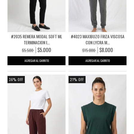
#2035 REMERA MODAL SOFT ML
#4023 MAXIBUZO FRIZA VISCOSA
TERMINACION I...
CON LYCRA M...
$5.000
$8.000
$5.500
$15.000
AGREGAR AL CARRITO
AGREGAR AL CARRITO
36
%
OFF
21
%
OFF