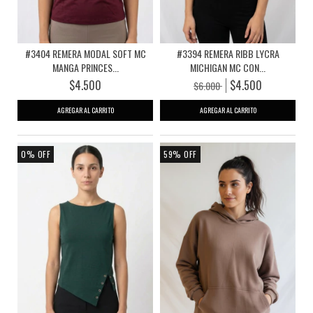
#3404 REMERA MODAL SOFT MC
#3394 REMERA RIBB LYCRA
MANGA PRINCES...
MICHIGAN MC CON...
$4.500
$4.500
$6.000
AGREGAR AL CARRITO
AGREGAR AL CARRITO
0
%
OFF
59
%
OFF