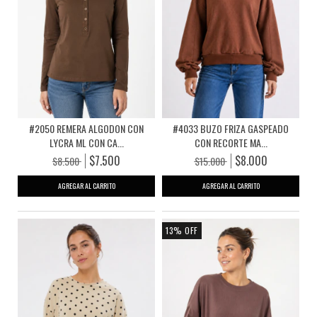
#2050 REMERA ALGODON CON
#4033 BUZO FRIZA GASPEADO
LYCRA ML CON CA...
CON RECORTE MA...
$7.500
$8.000
$8.500
$15.000
AGREGAR AL CARRITO
AGREGAR AL CARRITO
13
%
OFF