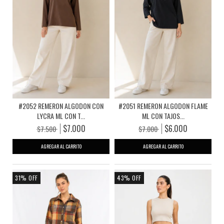
#2052 REMERON ALGODON CON
#2051 REMERON ALGODON FLAME
LYCRA ML CON T...
ML CON TAJOS...
$7.000
$6.000
$7.500
$7.000
AGREGAR AL CARRITO
AGREGAR AL CARRITO
31
%
OFF
43
%
OFF