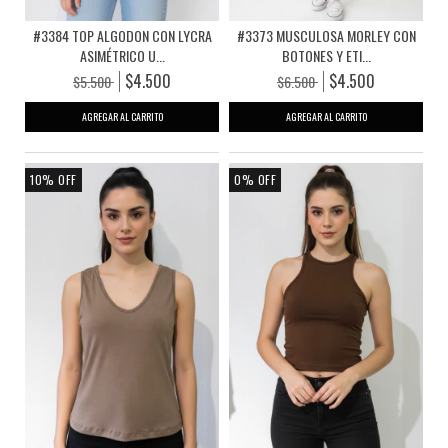
#3384 TOP ALGODON CON LYCRA
#3373 MUSCULOSA MORLEY CON
ASIMÉTRICO U...
BOTONES Y ETI...
$4.500
$4.500
$5.500
$6.500
AGREGAR AL CARRITO
AGREGAR AL CARRITO
10
%
OFF
0
%
OFF