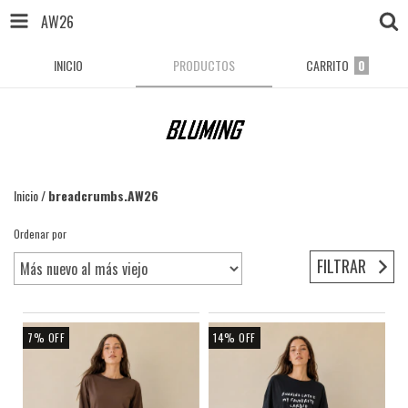
AW26
INICIO
PRODUCTOS
CARRITO
0
Inicio
/
breadcrumbs.AW26
Ordenar por
FILTRAR
7
%
OFF
14
%
OFF