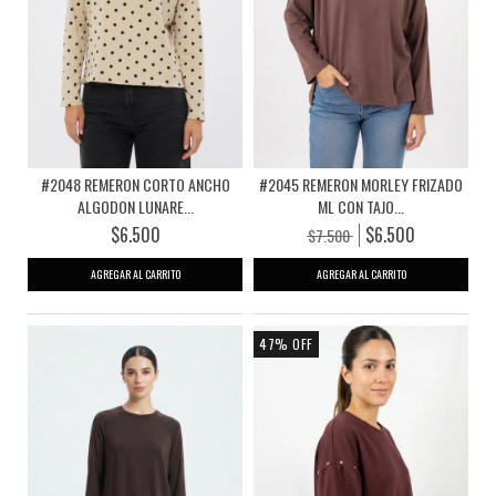
#2048 REMERON CORTO ANCHO
#2045 REMERON MORLEY FRIZADO
ALGODON LUNARE...
ML CON TAJO...
$6.500
$6.500
$7.500
AGREGAR AL CARRITO
AGREGAR AL CARRITO
47
%
OFF