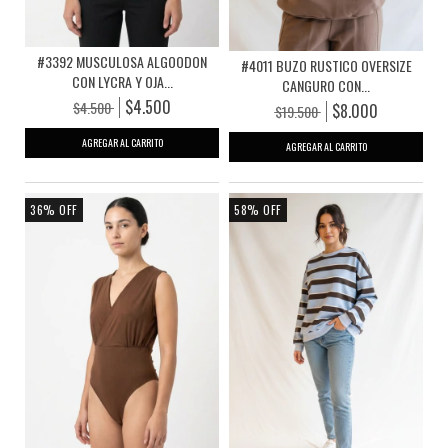
#3392 MUSCULOSA ALGOODON
#4011 BUZO RUSTICO OVERSIZE
CON LYCRA Y OJA...
CANGURO CON...
$4.500
$4.500
$8.000
$19.500
AGREGAR AL CARRITO
AGREGAR AL CARRITO
36
%
OFF
58
%
OFF