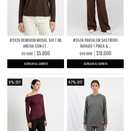
#2036 REMERON MODAL SOFT ML
#5534 PANTALON SASTRERO
ANCHA CON ET...
RAYADO 1 PINZA &...
$5.000
$15.000
$5.500
$18.000
AGREGAR AL CARRITO
AGREGAR AL CARRITO
9
%
OFF
47
%
OFF