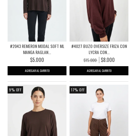
#2043 REMERON MODAL SOFT ML
#4027 BUZO OVERSIZE FRIZA CON
MANGA RAGLAN...
LYCRA CON...
$5.000
$8.000
$15.000
AGREGAR AL CARRITO
AGREGAR AL CARRITO
9
%
OFF
17
%
OFF