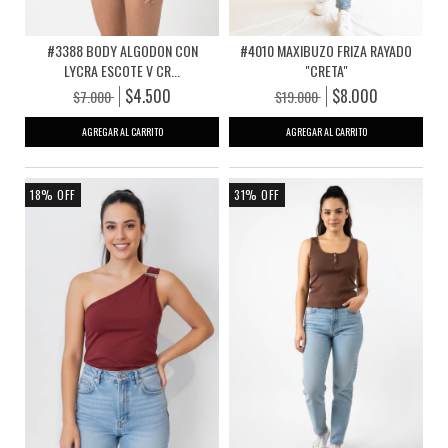
#3388 BODY ALGODON CON
#4010 MAXIBUZO FRIZA RAYADO
LYCRA ESCOTE V CR...
"CRETA"
$4.500
$8.000
$7.000
$19.000
AGREGAR AL CARRITO
AGREGAR AL CARRITO
18
%
OFF
31
%
OFF