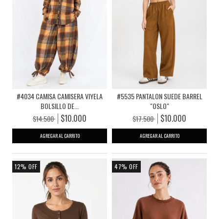
#4034 CAMISA CAMISERA VIYELA
#5535 PANTALON SUEDE BARREL
BOLSILLO DE...
"OSLO"
$10.000
$10.000
$14.500
$17.500
AGREGAR AL CARRITO
AGREGAR AL CARRITO
12
%
OFF
47
%
OFF